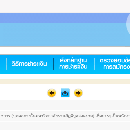
าร (บุคคลภายในมหาวิทยาลัยราชภัฏพิบูลสงคราม) เพื่อบรรจุเป็นพนักงานม